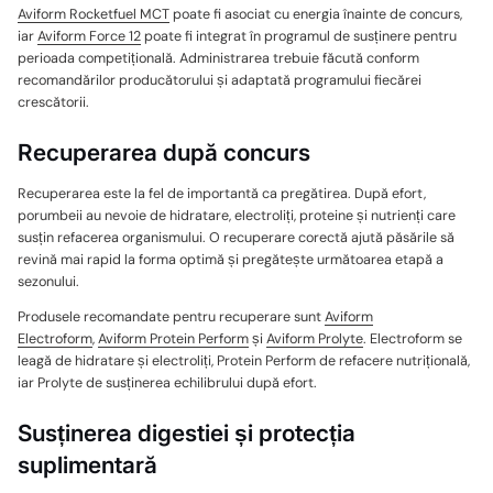
Aviform Rocketfuel MCT
poate fi asociat cu energia înainte de concurs,
iar
Aviform Force 12
poate fi integrat în programul de susținere pentru
perioada competițională. Administrarea trebuie făcută conform
recomandărilor producătorului și adaptată programului fiecărei
crescătorii.
Recuperarea după concurs
Recuperarea este la fel de importantă ca pregătirea. După efort,
porumbeii au nevoie de hidratare, electroliți, proteine și nutrienți care
susțin refacerea organismului. O recuperare corectă ajută păsările să
revină mai rapid la forma optimă și pregătește următoarea etapă a
sezonului.
Produsele recomandate pentru recuperare sunt
Aviform
Electroform
,
Aviform Protein Perform
și
Aviform Prolyte
. Electroform se
leagă de hidratare și electroliți, Protein Perform de refacere nutrițională,
iar Prolyte de susținerea echilibrului după efort.
Susținerea digestiei și protecția
suplimentară