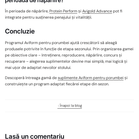
perioada de năpârlire?
În perioada de năpârlire,
Protein Perform
și
Avigold Advance
pot fi
integrate pentru susținerea penajului și vitalității.
Concluzie
Programul Aviform pentru porumbei ajută crescătorii să aleagă
produsele potrivite în funcție de etapa sezonului. Prin organizarea gamei
pe obiective clare – întreținere, reproducere, năpârlire, concurs și
recuperare – alegerea suplimentelor devine mai simplă, mai logică și
mai ușor de adaptat nevoilor stolului.
Descoperă întreaga gamă de
suplimente Aviform pentru porumbei
și
construiește un program adaptat fiecărei etape din sezon.
Înapoi la blog
Lasă un comentariu