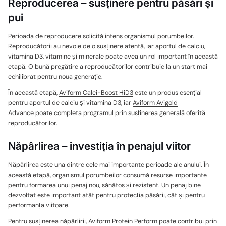
Reproducerea – susținere pentru păsări și
pui
Perioada de reproducere solicită intens organismul porumbeilor.
Reproducătorii au nevoie de o susținere atentă, iar aportul de calciu,
vitamina D3, vitamine și minerale poate avea un rol important în această
etapă. O bună pregătire a reproducătorilor contribuie la un start mai
echilibrat pentru noua generație.
În această etapă,
Aviform Calci-Boost HiD3
este un produs esențial
pentru aportul de calciu și vitamina D3, iar
Aviform Avigold
Advance
poate completa programul prin susținerea generală oferită
reproducătorilor.
Năpârlirea – investiția în penajul viitor
Năpârlirea este una dintre cele mai importante perioade ale anului. În
această etapă, organismul porumbeilor consumă resurse importante
pentru formarea unui penaj nou, sănătos și rezistent. Un penaj bine
dezvoltat este important atât pentru protecția păsării, cât și pentru
performanța viitoare.
Pentru susținerea năpârlirii,
Aviform Protein Perform
poate contribui prin