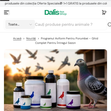
rodusele din colecția Oferte Speciale
🎁 1+1 GRATIS la produsele din colecția Of
Sari la conținut
Toate
categoriile
Acasă
>
Noutăți
>
Programul Aviform Pentru Porumbei – Ghid
Complet Pentru Întregul Sezon