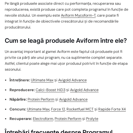
Pe lângă produsele asociate direct cu performanța, recuperarea sau
reproducerea, există produse care pot completa programul în funcție de
nevoile stolului. Un exemplu este
Aviform Mycoform-T
, care poate fi
integrat în funcție de obiectivele crescătorului și de recomandările
producătorului.
Cum se leagă produsele Aviform între ele?
Un avantaj important al gamei Aviform este faptul că produsele pot fi
privite ca părți ale unui program, nu ca suplimente complet separate.
Astfel, clientul poate alege mai ușor produsul potrivit în funcție de etapa
sezonului.
Întreținere:
Ultimate Max
și
Avigold Advance
Reproducere:
Calci-Boost HiD3
și
Avigold Advance
Năpârlire:
Protein Perform
și
Avigold Advance
Concurs:
Ultimate Max
,
Force 12
,
Rocketfuel MCT
și
Rapide Forte X4
Recuperare:
Electroform
,
Protein Perform
și
Prolyte
Întrebări frecvente despre Programul