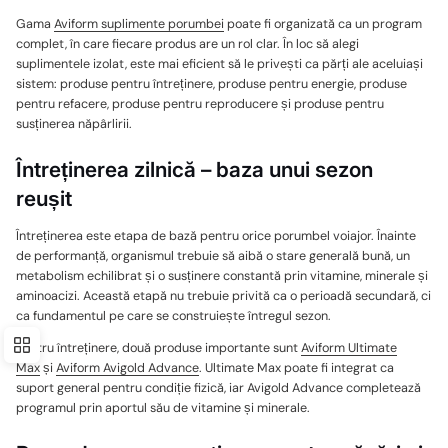
Gama
Aviform suplimente porumbei
poate fi organizată ca un program
complet, în care fiecare produs are un rol clar. În loc să alegi
suplimentele izolat, este mai eficient să le privești ca părți ale aceluiași
sistem: produse pentru întreținere, produse pentru energie, produse
pentru refacere, produse pentru reproducere și produse pentru
susținerea năpârlirii.
Întreținerea zilnică – baza unui sezon
reușit
Întreținerea este etapa de bază pentru orice porumbel voiajor. Înainte
de performanță, organismul trebuie să aibă o stare generală bună, un
metabolism echilibrat și o susținere constantă prin vitamine, minerale și
aminoacizi. Această etapă nu trebuie privită ca o perioadă secundară, ci
ca fundamentul pe care se construiește întregul sezon.
Pentru întreținere, două produse importante sunt
Aviform Ultimate
Max
și
Aviform Avigold Advance
. Ultimate Max poate fi integrat ca
suport general pentru condiție fizică, iar Avigold Advance completează
programul prin aportul său de vitamine și minerale.