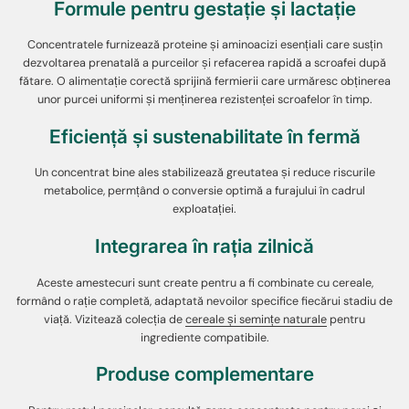
Formule pentru gestație și lactație
Concentratele furnizează proteine și aminoacizi esențiali care susțin
dezvoltarea prenatală a purceilor și refacerea rapidă a scroafei după
fătare. O alimentație corectă sprijină fermierii care urmăresc obținerea
unor purcei uniformi și menținerea rezistenței scroafelor în timp.
Eficiență și sustenabilitate în fermă
Un concentrat bine ales stabilizează greutatea și reduce riscurile
metabolice, permțând o conversie optimă a furajului în cadrul
exploatației.
Integrarea în rația zilnică
Aceste amestecuri sunt create pentru a fi combinate cu cereale,
formând o rație completă, adaptată nevoilor specifice fiecărui stadiu de
viață. Vizitează colecția de
cereale și semințe naturale
pentru
ingrediente compatibile.
Produse complementare