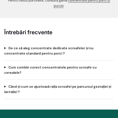
Pentru restul porcinelor, consultă gama
concentrate pentru porci și
purcei
.
Întrebări frecvente
De ce să aleg concentrate dedicate scroafelor și nu
concentrate standard pentru porci ?
Cum combin corect concentratele pentru scroafe cu
cerealele?
Când și cum se ajustează rația scroafei pe parcursul gestației și
lactației ?