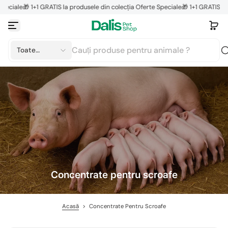
ale
🎁 1+1 GRATIS la produsele din colecția Oferte Speciale
🎁 1+1 GRATIS la prod
Sari la conținut
Toate
categoriile
Concentrate pentru scroafe
Acasă
>
Concentrate Pentru Scroafe