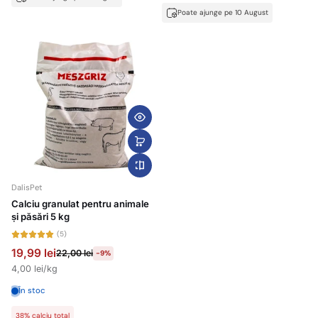
Poate ajunge pe 10 August
DalisPet
Calciu granulat pentru animale
și păsări 5 kg
(5)
19,99 lei
22,00 lei
-9%
4,00 lei/kg
În stoc
38% calciu total