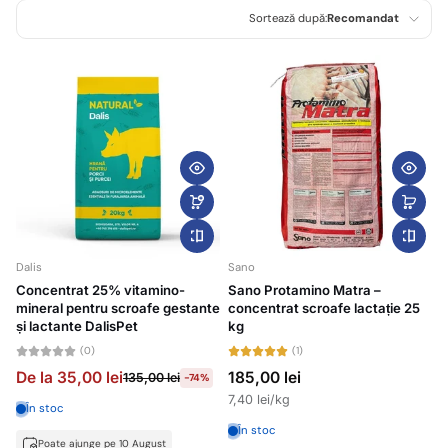
Sortează după:
Recomandat
Recomandat
Cele mai relevante
Cel mai bine vândut
Alfabetic, A-Z
Alfabetic, Z-A
Preț, de la mic la
mare
Dalis
Sano
Concentrat 25% vitamino-
Sano Protamino Matra –
Preț, de la mare la
mineral pentru scroafe gestante
concentrat scroafe lactație 25
mic
și lactante DalisPet
kg
(0)
(1)
Data, de la vechi la
nou
De la 35,00 lei
185,00 lei
135,00 lei
-74%
7,40 lei/kg
În stoc
Data, de la nou la
vechi
În stoc
Poate ajunge pe 10 August