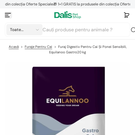
in colecția Oferte Speciale
🎁 1+1 GRATIS la produsele din colecția Oferte Speci
S
a
r
i
l
Toate
a
categoriile
c
o
Acasă
>
Furaje Pentru Cai
>
Furaj Digestiv Pentru Cai Și Ponei Sensibili,
n
ț
Equilanoo Gastro20 Kg
i
n
u
t