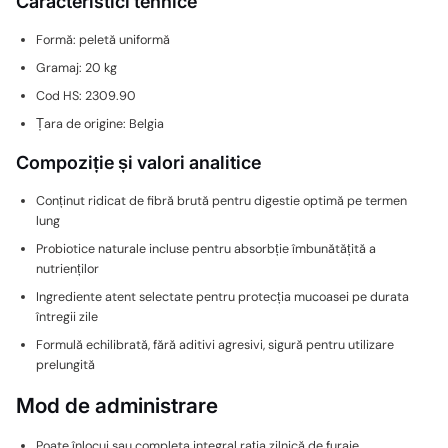
Caracteristici tehnice
Formă: peletă uniformă
Gramaj: 20 kg
Cod HS: 2309.90
Țara de origine: Belgia
Compoziție și valori analitice
Conținut ridicat de fibră brută pentru digestie optimă pe termen
lung
Probiotice naturale incluse pentru absorbție îmbunătățită a
nutrienților
Ingrediente atent selectate pentru protecția mucoasei pe durata
întregii zile
Formulă echilibrată, fără aditivi agresivi, sigură pentru utilizare
prelungită
Mod de administrare
Poate înlocui sau completa integral rația zilnică de furaje