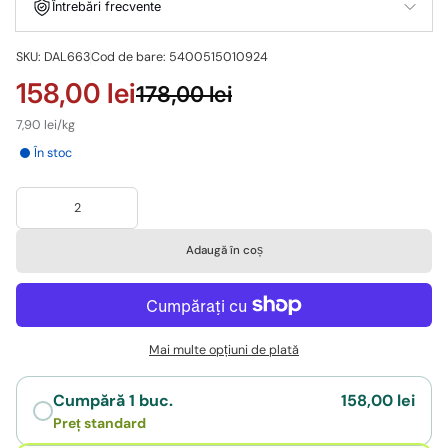
Întrebări frecvente
SKU: DAL663
Cod de bare: 5400515010924
158,00 lei
178,00 lei
7,90 lei/kg
În stoc
Adaugă în coș
Mai multe opțiuni de plată
Cumpără 1 buc.
158,00 lei
Preț standard