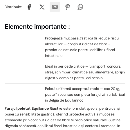
Distribuie:
Elemente importante :
Protejează mucoasa gastrică și reduce riscul
ulcerațiilor — conținut ridicat de fibre +
probiotice naturale pentru echilibrul florei
intestinale
Ideal în perioade critice — transport, concurs,
stres, schimbări climatice sau alimentare, sprijin
digestiv complet pentru cai sensibili
Peletă uniformă acceptată rapid — sac 20kg,
poate înlocui sau completa furajul zilnic, fabricat
în Belgia de Equilannoo
Furajul peletat Equilanoo Gastro
este formulat special pentru cai și
ponei cu sensibilitate gastrică, oferind protecție activă a mucoasei
stomacale prin conținut ridicat de fibre și probiotice naturale. Susține
digestia sănătoasă, echilibrul florei intestinale și confortul stomacal în